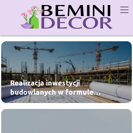
Realizacja inwestycji
budowlanych w formule
„zaprojektuj i wybuduj”