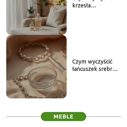
krzesła
tapicerowane?
Domowe sposoby
na czyszczenie
Czym wyczyścić
łańcuszek srebrny?
Sprawdzone
metody i porady
MEBLE