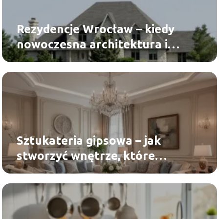
Rezydencje Wrocław – kiedy
nowoczesna architektura i
wysoki standard wykonania
mają realne znaczenie?
Sztukateria gipsowa – jak
stworzyć wnętrze, które
wygląda stylowo przez lata?