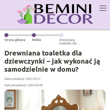
Strona główna
Meble
Drewniana
toaletka dla
dziewczynki –
jak wykonać ją
Drewniana toaletka dla
samodzielnie w
domu?
dziewczynki – jak wykonać ją
samodzielnie w domu?
Data publikacji: 2025-03-21
Data aktualizacji: 2026-04-09