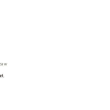
za w
zł
,