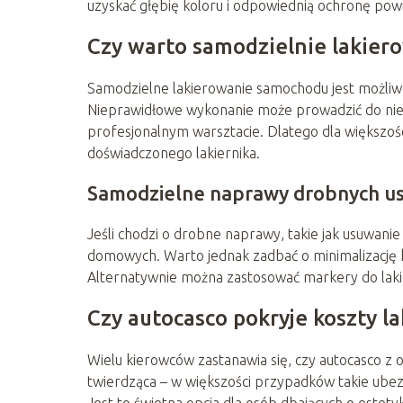
uzyskać głębię koloru i odpowiednią ochronę powi
Czy warto samodzielnie lakie
Samodzielne lakierowanie samochodu jest możliw
Nieprawidłowe wykonanie może prowadzić do nie
profesjonalnym warsztacie. Dlatego dla większośc
doświadczonego lakiernika.
Samodzielne naprawy drobnych u
Jeśli chodzi o drobne naprawy, takie jak usuwan
domowych. Warto jednak zadbać o minimalizację ku
Alternatywnie można zastosować markery do laki
Czy autocasco pokryje koszty l
Wielu kierowców zastanawia się, czy autocasco z 
twierdząca – w większości przypadków takie ubez
Jest to świetna opcja dla osób dbających o este