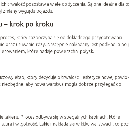
k ich trwałość pozostawia wiele do życzenia. Są one idealne dla o
iej zmiany wyglądu pojazdu.
 – krok po kroku
proces, który rozpoczyna się od dokładnego przygotowania
nie oraz usuwanie rdzy. Następnie nakładany jest podkład, a po 
polerowaniem, które nadaje powierzchni połysk.
czowy etap, który decyduje o trwałości i estetyce nowej powłok
jest niezbędne, aby nowa warstwa mogła dobrze przylegać do
e lakieru. Proces odbywa się w specjalnych kabinach, które
tura i wilgotność. Lakier nakłada się w kilku warstwach, co po