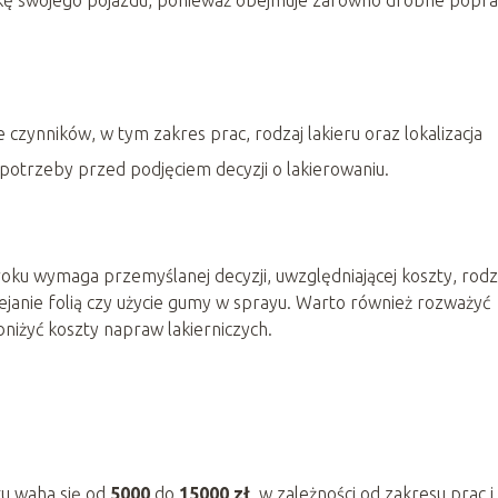
czynników, w tym zakres prac, rodzaj lakieru oraz lokalizacja
potrzeby przed podjęciem decyzji o lakierowaniu.
ku wymaga przemyślanej decyzji, uwzględniającej koszty, rodz
lejanie folią czy użycie gumy w sprayu. Warto również rozważyć
niżyć koszty napraw lakierniczych.
u waha się od
5000
do
15000 zł
, w zależności od zakresu prac i