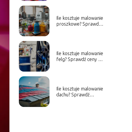
ceny!
Ile kosztuje malowanie
proszkowe? Sprawdź
aktualne ceny i
czynniki wpływające
Ile kosztuje malowanie
felg? Sprawdź ceny i
metody malowania
Ile kosztuje malowanie
dachu? Sprawdź
aktualne ceny i
czynniki wpływające
na koszt