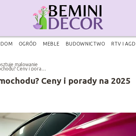
DOM
OGRÓD
MEBLE
BUDOWNICTWO
RTV I AGD
kosztuje malowanie
chodu? Ceny i porady
025 rok
amochodu? Ceny i porady na 2025