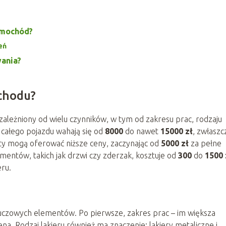
amochód?
eń
wania?
ochodu?
zależniony od wielu czynników, w tym od zakresu prac, rodzaju
a całego pojazdu wahają się od
8000
do nawet
15000 zł
, zwłaszc
y mogą oferować niższe ceny, zaczynając od
5000 zł
za pełne
mentów, takich jak drzwi czy zderzak, kosztuje od
300
do
1500 
eru.
luczowych elementów. Po pierwsze, zakres prac – im większa
na. Rodzaj lakieru również ma znaczenie; lakiery metaliczne i