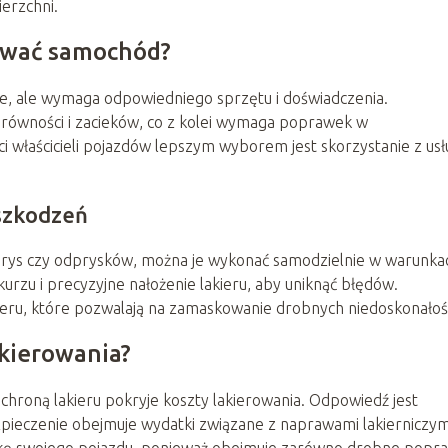
erzchni.
rować samochód?
e, ale wymaga odpowiedniego sprzętu i doświadczenia.
równości i zacieków, co z kolei wymaga poprawek w
i właścicieli pojazdów lepszym wyborem jest skorzystanie z usł
szkodzeń
ie rys czy odprysków, można je wykonać samodzielnie w warunka
rzu i precyzyjne nałożenie lakieru, aby uniknąć błędów.
eru, które pozwalają na zamaskowanie drobnych niedoskonałośc
akierowania?
ochroną lakieru pokryje koszty lakierowania. Odpowiedź jest
pieczenie obejmuje wydatki związane z naprawami lakierniczym
tykę swojego pojazdu, ponieważ obejmuje zarówno drobne popra