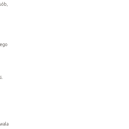
sób,
jego
i.
zwala