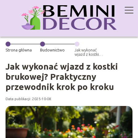
Strona główna
Budownictwo
Jak wykonać
wjazd z kostki
brukowej?
Praktyczny
Jak wykonać wjazd z kostki
przewodnik
krok po kroku
brukowej? Praktyczny
przewodnik krok po kroku
Data publikacji: 2025-10-08