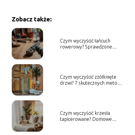
Zobacz także:
Czym wyczyścić łańcuch
rowerowy? Sprawdzone
metody i porady
Czym wyczyścić zżółknięte
drzwi? 7 skutecznych metod
na przywrócenie blasku
Czym wyczyścić krzesła
tapicerowane? Domowe
sposoby na czyszczenie