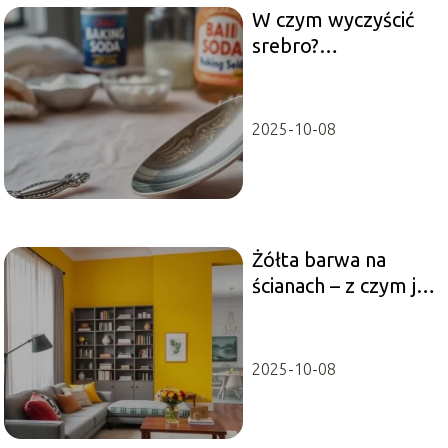
W czym wyczyścić
srebro?
Sprawdzone
metody na
czyszczenie
2025-10-08
Żółta barwa na
ścianach – z czym ją
zestawić?
2025-10-08