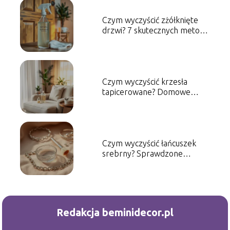
Czym wyczyścić zżółknięte
drzwi? 7 skutecznych metod
na przywrócenie blasku
Czym wyczyścić krzesła
tapicerowane? Domowe
sposoby na czyszczenie
Czym wyczyścić łańcuszek
srebrny? Sprawdzone
metody i porady
Redakcja beminidecor.pl