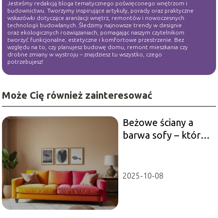
Jesteśmy redakcją bloga tematycznego poświęconego wnętrzom i
budownictwu. Tworzymy inspirujące artykuły, porady oraz praktyczne
wskazówki dotyczące aranżacji wnętrz, remontów i nowoczesnych
technologii budowlanych. Śledzimy najnowsze trendy w designie
oraz ekologicznych rozwiązaniach, pomagając naszym czytelnikom
tworzyć funkcjonalne, estetyczne i komfortowe przestrzenie. Bez
względu na to, czy planujesz budowę domu, remont mieszkania czy
drobne zmiany w wystroju – znajdziesz tu wszystko, czego
potrzebujesz!
Może Cię również zainteresować
Beżowe ściany a
barwa sofy – które
opcje są
najkorzystniejsze?
2025-10-08