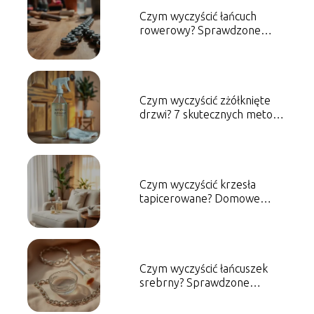
Czym wyczyścić łańcuch
rowerowy? Sprawdzone
metody i porady
Czym wyczyścić zżółknięte
drzwi? 7 skutecznych metod
na przywrócenie blasku
Czym wyczyścić krzesła
tapicerowane? Domowe
sposoby na czyszczenie
Czym wyczyścić łańcuszek
srebrny? Sprawdzone
metody i porady