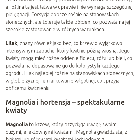
a roślina ta jest łatwa w uprawie i nie wymaga szczególnej
pielęgnacji. Forsycja dobrze rośnie na stanowiskach
słonecznych, ale toleruje także półcień, co pozwala na jej
szerokie zastosowanie w różnych warunkach.
Lilak
, znany również jako bez, to krzew o wyjątkowo
intensywnym zapachu, który kwitnie późną wiosną. Jego
kwiaty mogą mieć różne odcienie fioletu, różu lub bieli, co
pozwala na dopasowanie go do kolorystyki każdego
ogrodu. Lilak najlepiej rośnie na stanowiskach słonecznych,
w glebie żyznej i umiarkowanie wilgotnej, co sprzyja
obfitemu kwitnieniu.
Magnolia i hortensja – spektakularne
kwiaty
Magnolia
to krzew, który przyciąga uwagę swoimi
dużymi, efektownymi kwiatami. Magnolia gwiaździsta, z
białymi lub różowymi kwiatami, jest jednym z