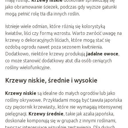
mają rosnąć.
Krzewy niskie
doskonale sprawdzają się
jako obramowanie ścieżek, podczas gdy wyższe gatunki
mogą pełnić rolę tła dla innych roślin.
Istnieje wiele odmian, które różnią się kolorystyką
kwiatów, liści czy formą wzrostu. Warto zwrócić uwagę na
krzewy o dekoracyjnych liściach, które mogą stać się
ozdobą ogrodu nawet poza sezonem kwitnienia.
Dodatkowo, niektóre krzewy produkują
jadalne owoce
,
co może stanowić dodatkowy atut dla osób ceniących
rośliny wielofunkcyjne.
Krzewy niskie, średnie i wysokie
Krzewy niskie
są idealne do małych ogrodów lub jako
rośliny okrywowe. Przykładami mogą być tawuła japońska
czy pięciornik krzewiasty, które nie wymagają intensywnej
pielęgnacji.
Krzewy średnie
, takie jak azalia japońska,
doskonale komponują się w grupach z innymi roślinami,
tworząc interesujące wizualnie zestawienia. Dla dużych