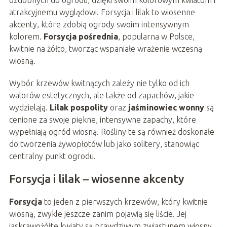
ozdobnych do ogrodu, dzięki swoim kolorowym kwiatom i
atrakcyjnemu wyglądowi. Forsycja i lilak to wiosenne
akcenty, które zdobią ogrody swoim intensywnym
kolorem.
Forsycja pośrednia
, popularna w Polsce,
kwitnie na żółto, tworząc wspaniałe wrażenie wczesną
wiosną.
Wybór krzewów kwitnących zależy nie tylko od ich
walorów estetycznych, ale także od zapachów, jakie
wydzielają.
Lilak pospolity
oraz
jaśminowiec wonny
są
cenione za swoje piękne, intensywne zapachy, które
wypełniają ogród wiosną. Rośliny te są również doskonałe
do tworzenia żywopłotów lub jako solitery, stanowiąc
centralny punkt ogrodu.
Forsycja i lilak – wiosenne akcenty
Forsycja
to jeden z pierwszych krzewów, który kwitnie
wiosną, zwykle jeszcze zanim pojawią się liście. Jej
jaskrawożółte kwiaty są prawdziwym zwiastunem wiosny,