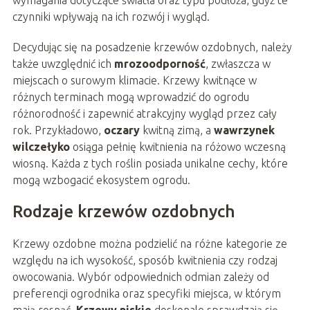
wymagania dotyczące światła oraz typu podłoża, gdyż te
czynniki wpływają na ich rozwój i wygląd.
Decydując się na posadzenie krzewów ozdobnych, należy
także uwzględnić ich
mrozoodporność
, zwłaszcza w
miejscach o surowym klimacie. Krzewy kwitnące w
różnych terminach mogą wprowadzić do ogrodu
różnorodność i zapewnić atrakcyjny wygląd przez cały
rok. Przykładowo,
oczary
kwitną zimą, a
wawrzynek
wilczełyko
osiąga pełnię kwitnienia na różowo wczesną
wiosną. Każda z tych roślin posiada unikalne cechy, które
mogą wzbogacić ekosystem ogrodu.
Rodzaje krzewów ozdobnych
Krzewy ozdobne można podzielić na różne kategorie ze
względu na ich wysokość, sposób kwitnienia czy rodzaj
owocowania. Wybór odpowiednich odmian zależy od
preferencji ogrodnika oraz specyfiki miejsca, w którym