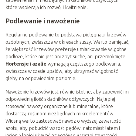
zapewnienia im niezbędnych składników odżywczych,
które wspierają ich rozwój i kwitnienie.
Podlewanie i nawożenie
Regularne podlewanie to podstawa pielęgnacji krzewów
ozdobnych, zwłaszcza w okresach suszy. Warto pamiętać,
że większość krzewów preferuje umiarkowanie wilgotne
podłoże, które nie jest ani zbyt suche, ani przemoknięte.
Hortensje
i
azalie
wymagają częstszego podlewania,
zwłaszcza w czasie upałów, aby utrzymać wilgotność
gleby na odpowiednim poziomie.
Nawożenie krzewów jest równie istotne, aby zapewnić im
odpowiednią ilość składników odżywczych. Najlepiej
stosować nawozy organiczne lub mineralne, które
dostarczą roślinom niezbędnych mikroelementów.
Wiosną warto zastosować nawóz o wyższej zawartości
azotu, aby pobudzić wzrost pędów, natomiast latem i
jesienią lepiej używać nawozów o wyższej zawartości