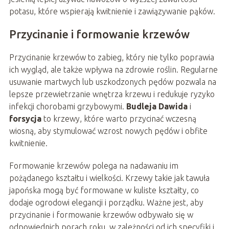
potasu, które wspierają kwitnienie i zawiązywanie pąków.
Przycinanie i formowanie krzewów
Przycinanie krzewów to zabieg, który nie tylko poprawia
ich wygląd, ale także wpływa na zdrowie roślin. Regularne
usuwanie martwych lub uszkodzonych pędów pozwala na
lepsze przewietrzanie wnętrza krzewu i redukuje ryzyko
infekcji chorobami grzybowymi.
Budleja Dawida
i
forsycja
to krzewy, które warto przycinać wczesną
wiosną, aby stymulować wzrost nowych pędów i obfite
kwitnienie.
Formowanie krzewów polega na nadawaniu im
pożądanego kształtu i wielkości. Krzewy takie jak tawuła
japońska mogą być formowane w kuliste kształty, co
dodaje ogrodowi elegancji i porządku. Ważne jest, aby
przycinanie i formowanie krzewów odbywało się w
odpowiednich porach roku, w zależności od ich specyfiki i