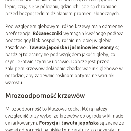
lepiej czują się w półcieniu, gdzie ich liście są chronione
przed bezpośrednim działaniem promieni słonecznych.
Pod względem glebowym, różne krzewy mają odmienne
preferencje.
Różaneczniki
wymagają kwaśnego podłoża,
podczas gdy lilak pospolity rośnie najlepiej w glebie
zasadowej.
Tawuła japońska
i
jaśminowiec wonny
są
bardziej tolerancyjne pod względem jakości gleby, co
czyni je łatwiejszymi w uprawie. Dobrze jest przed
zakupem krzewów dokładnie zbadać warunki glebowe w
ogrodzie, aby zapewnić roślinom optymalne warunki
wzrostu.
Mrozoodporność krzewów
Mrozoodporność to kluczowa cecha, którą należy
uwzględnić przy wyborze krzewów do ogrodu w klimacie
umiarkowanym.
Forsycja
i
tawuła japońska
są znane ze
swojej odporności na niskie temperatury, co pozwala im