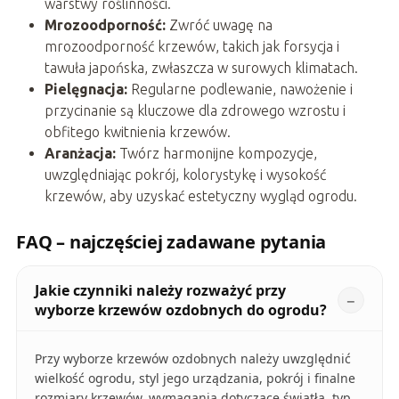
warstwy roślinności.
Mrozoodporność:
Zwróć uwagę na
mrozoodporność krzewów, takich jak forsycja i
tawuła japońska, zwłaszcza w surowych klimatach.
Pielęgnacja:
Regularne podlewanie, nawożenie i
przycinanie są kluczowe dla zdrowego wzrostu i
obfitego kwitnienia krzewów.
Aranżacja:
Twórz harmonijne kompozycje,
uwzględniając pokrój, kolorystykę i wysokość
krzewów, aby uzyskać estetyczny wygląd ogrodu.
FAQ – najczęściej zadawane pytania
Jakie czynniki należy rozważyć przy
wyborze krzewów ozdobnych do ogrodu?
Przy wyborze krzewów ozdobnych należy uwzględnić
wielkość ogrodu, styl jego urządzania, pokrój i finalne
rozmiary krzewów, wymagania dotyczące światła, typ