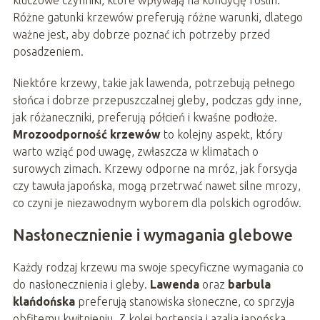
kluczowe czynniki, które wpływają na kondycję roślin.
Różne gatunki krzewów preferują różne warunki, dlatego
ważne jest, aby dobrze poznać ich potrzeby przed
posadzeniem.
Niektóre krzewy, takie jak lawenda, potrzebują pełnego
słońca i dobrze przepuszczalnej gleby, podczas gdy inne,
jak różaneczniki, preferują półcień i kwaśne podłoże.
Mrozoodporność krzewów
to kolejny aspekt, który
warto wziąć pod uwagę, zwłaszcza w klimatach o
surowych zimach. Krzewy odporne na mróz, jak forsycja
czy tawuła japońska, mogą przetrwać nawet silne mrozy,
co czyni je niezawodnym wyborem dla polskich ogrodów.
Nasłonecznienie i wymagania glebowe
Każdy rodzaj krzewu ma swoje specyficzne wymagania co
do nasłonecznienia i gleby.
Lawenda
oraz
barbula
klańdońska
preferują stanowiska słoneczne, co sprzyja
obfitemu kwitnieniu. Z kolei hortensja i azalia japońska