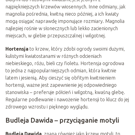
najpiękniejszych krzewów wiosennych. Inne odmiany, jak
magnolia pośrednia, kwitną nieco później, a ich kwiaty
mogą osiągać naprawdę imponujące rozmiary. Magnolia
najlepiej rośnie w słonecznych lub lekko zacienionych
miejscach, w glebie przepuszczalnej i wilgotnej.
Hortensja
to krzew, który zdobi ogrody swoimi dużymi,
kulistymi kwiatostanami w różnych odcieniach
niebieskiego, różu, bieli czy fioletu. Hortensja ogrodowa
to jedna z najpopularniejszych odmian, która kwitnie
latem i jesienią. Aby cieszyć się obfitym kwitnieniem
hortensji, ważne jest zapewnienie jej odpowiedniego
stanowiska – preferuje półcień i wilgotną, kwaśną glebę.
Regularne podlewanie i nawożenie hortensji to klucz do jej
zdrowego wzrostu i pięknego wyglądu.
Budleja Dawida – przyciąganie motyli
Budleja Dawida
, znana również jako krzew motyli, to