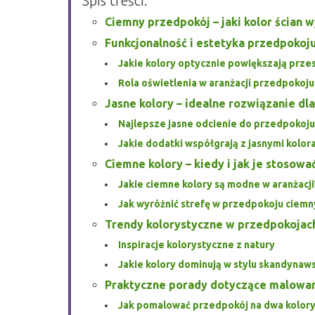
Spis treści:
Ciemny przedpokój – jaki kolor ścian 
Funkcjonalność i estetyka przedpokoj
Jakie kolory optycznie powiększają prze
Rola oświetlenia w aranżacji przedpokoju
Jasne kolory – idealne rozwiązanie dl
Najlepsze jasne odcienie do przedpokoju
Jakie dodatki współgrają z jasnymi kolor
Ciemne kolory – kiedy i jak je stosowa
Jakie ciemne kolory są modne w aranżacji
Jak wyróżnić strefę w przedpokoju ciemn
Trendy kolorystyczne w przedpokojac
Inspiracje kolorystyczne z natury
Jakie kolory dominują w stylu skandynaw
Praktyczne porady dotyczące malowa
Jak pomalować przedpokój na dwa kolor