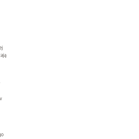
ej
ają
y
w
go