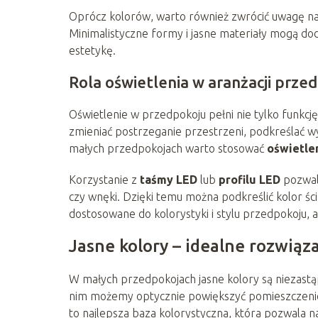
Oprócz kolorów, warto również zwrócić uwagę na 
Minimalistyczne formy i jasne materiały mogą do
estetykę.
Rola oświetlenia w aranżacji prze
Oświetlenie w przedpokoju pełni nie tylko funkcj
zmieniać postrzeganie przestrzeni, podkreślać w
małych przedpokojach warto stosować
oświetle
Korzystanie z
taśmy LED
lub
profilu LED
pozwala
czy wnęki. Dzięki temu można podkreślić kolor śc
dostosowane do kolorystyki i stylu przedpokoju, 
Jasne kolory – idealne rozwiąz
W małych przedpokojach jasne kolory są niezastąp
nim możemy optycznie powiększyć pomieszczenie i
to najlepsza baza kolorystyczna, która pozwala