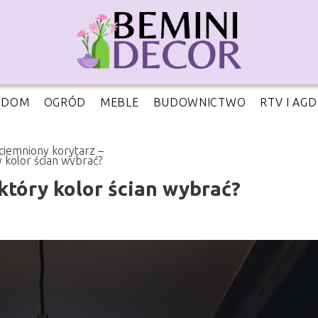
DOM
OGRÓD
MEBLE
BUDOWNICTWO
RTV I AGD
ciemniony korytarz –
y kolor ścian wybrać?
który kolor ścian wybrać?