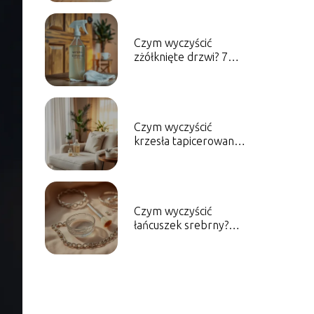
porady
Czym wyczyścić
zżółknięte drzwi? 7
skutecznych metod na
przywrócenie blasku
Czym wyczyścić
krzesła tapicerowane?
Domowe sposoby na
czyszczenie
Czym wyczyścić
łańcuszek srebrny?
Sprawdzone metody i
porady