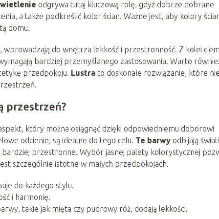
wietlenie
odgrywa tutaj kluczową rolę, gdyż dobrze dobrane
ia, a także podkreślić kolor ścian. Ważne jest, aby kolory ścian
ztą domu.
ie, wprowadzają do wnętrza lekkość i przestronność. Z kolei cie
 wymagają bardziej przemyślanego zastosowania. Warto równie
stetykę przedpokoju.
Lustra
to doskonałe rozwiązanie, które ni
przestrzeń.
ą przestrzeń?
aspekt, który można osiągnąć dzięki odpowiedniemu doborowi
telowe odcienie, są idealne do tego celu.
Te barwy
odbijają świat
i bardziej przestronne. Wybór jasnej palety kolorystycznej poz
 jest szczególnie istotne w małych przedpokojach.
suje do każdego stylu.
ość i harmonię.
barwy, takie jak mięta czy pudrowy róż, dodają lekkości.