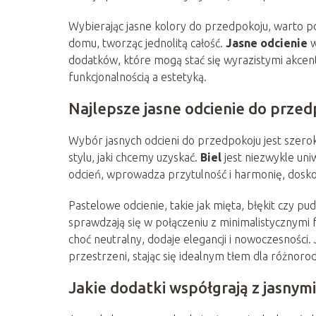
Wybierając jasne kolory do przedpokoju, warto p
domu, tworząc jednolitą całość.
Jasne odcienie
w
dodatków, które mogą stać się wyrazistymi akc
funkcjonalnością a estetyką.
Najlepsze jasne odcienie do prze
Wybór jasnych odcieni do przedpokoju jest szeroki
stylu, jaki chcemy uzyskać.
Biel
jest niezwykle uniw
odcień, wprowadza przytulność i harmonię, dosko
Pastelowe odcienie, takie jak mięta, błękit czy pud
sprawdzają się w połączeniu z minimalistycznymi
choć neutralny, dodaje elegancji i nowoczesności
przestrzeni, stając się idealnym tłem dla różnoro
Jakie dodatki współgrają z jasnym