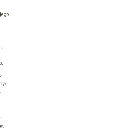
 jego
że
o.
ki
 być
.
i
nie