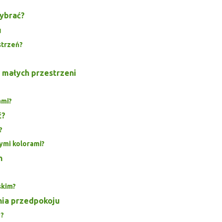
wybrać?
u
strzeń?
a małych przestrzeni
ami?
ć?
?
ymi kolorami?
h
skim?
nia przedpokoju
y?