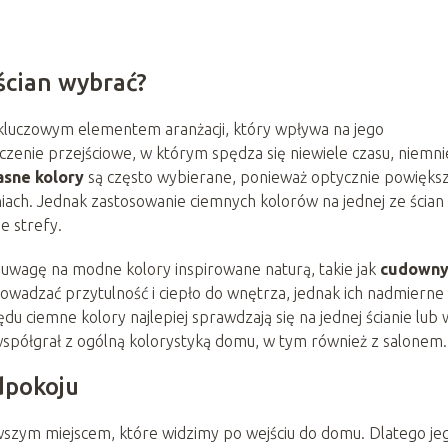
ścian wybrać?
kluczowym elementem aranżacji, który wpływa na jego
czenie przejściowe, w którym spędza się niewiele czasu, niemni
asne kolory
są często wybierane, ponieważ optycznie powiększ
iach. Jednak zastosowanie ciemnych kolorów na jednej ze ścian
e strefy.
uwagę na modne kolory inspirowane naturą, takie jak
cudown
wadzać przytulność i ciepło do wnętrza, jednak ich nadmierne
u ciemne kolory najlepiej sprawdzają się na jednej ścianie lub 
 współgrał z ogólną kolorystyką domu, w tym również z salonem.
dpokoju
rwszym miejscem, które widzimy po wejściu do domu. Dlatego je