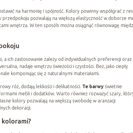
ostawić na harmonię i spójność. Kolory powinny współgrać z re
 przedpokoju pozwalają na większą elastyczność w doborze meb
entami wnętrza. W ten sposób można osiągnąć równowagę międ
dpokoju
, a ich zastosowanie zależy od indywidualnych preferencji oraz
ersalna, nadaje wnętrzu świeżości i czystości. Beż, jako ciepły
nale komponując się z naturalnymi materiałami.
rowy róż, dodają lekkości i delikatności.
Te barwy
świetnie
 formami mebli i dodatków. Warto również rozważyć szary, któr
. Jasne kolory pozwalają na większą swobodę w aranżacji
dnych dekoracji.
i kolorami?