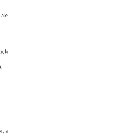
 ale
a
ięki
.
r, a