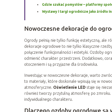
Gdzie szukać pomysłów – platformy społe
Wystawy i targi ogrodnicze jako źródło in
Nowoczesne dekoracje do ogrod
Ogrody pełnią nie tylko funkcję estetyczną, ale r
dekoracje ogrodowe to nie tylko klasyczne rzeźb
połączenie funkcjonalności i estetyki. Ozdoby og
odmienić charakter przestrzeni. Dodatkowo, coraz
otoczeniem i są przyjazne dla środowiska.
Inwestując w nowoczesne dekoracje, warto zwró
to materiały, które doskonale wpisują się w nowoc
atmosferyczne.
Oświetlenie LED
staje się niez
również tworzy przytulną atmosferę po zmroku.
indywidualnego charakteru.
Dlaczego ozdoby ogrodowe są 