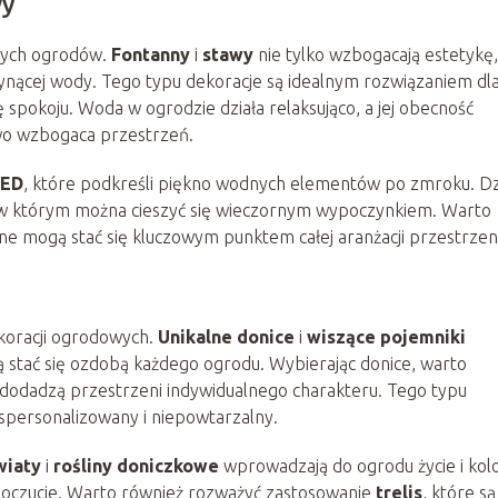
wy
nych ogrodów.
Fontanny
i
stawy
nie tylko wzbogacają estetykę,
ynącej wody. Tego typu dekoracje są idealnym rozwiązaniem dl
spokoju. Woda w ogrodzie działa relaksująco, a jej obecność
wo wzbogaca przestrzeń.
LED
, które podkreśli piękno wodnych elementów po zmroku. Dz
m, w którym można cieszyć się wieczornym wypoczynkiem. Warto
 mogą stać się kluczowym punktem całej aranżacji przestrzeni
koracji ogrodowych.
Unikalne donice
i
wiszące pojemniki
ą stać się ozdobą każdego ogrodu. Wybierając donice, warto
re dodadzą przestrzeni indywidualnego charakteru. Tego typu
j spersonalizowany i niepowtarzalny.
wiaty
i
rośliny doniczkowe
wprowadzają do ogrodu życie i kolo
oczucie. Warto również rozważyć zastosowanie
trelis
, które są