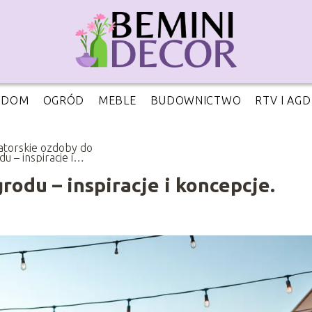
DOM
OGRÓD
MEBLE
BUDOWNICTWO
RTV I AGD
torskie ozdoby do
u – inspiracje i
epcje.
odu – inspiracje i koncepcje.