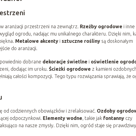
estrzeni
w aranżacji przestrzeni na zewnątrz.
Rzeźby ogrodowe
i inne
ygląd ogrodu, nadając mu unikalnego charakteru. Dzięki nim, k
piękna.
Metalowe akcenty
i
sztuczne rośliny
są doskonałym
cie do aranżacji.
Odpowiednio dobrane
dekoracje świetlne
i
oświetlenie ogro
zeni, dodając im uroku.
Ścieżki ogrodowe
z kamieni ozdobnych
łniają całości kompozycji. Tego typu rozwiązania sprawiają, że 
u
ę od codziennych obowiązków i zrelaksować.
Ozdoby ogrodo
jącej odpoczynkowi.
Elementy wodne
, takie jak
fontanny
czy
laksująco na nasze zmysły. Dzięki nim, ogród staje się prawdzi