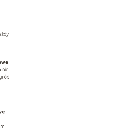
ażdy
dowe
 nie
ogród
we
wym