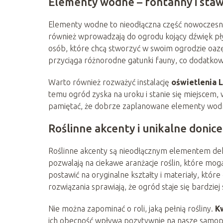
Elementy wodne – fontanny i sta
Elementy wodne to nieodłączna część nowoczes
również wprowadzają do ogrodu kojący dźwięk pł
osób, które chcą stworzyć w swoim ogrodzie oazę 
przyciąga różnorodne gatunki fauny, co dodatko
Warto również rozważyć instalację
oświetlenia 
temu ogród zyska na uroku i stanie się miejsce
pamiętać, że dobrze zaplanowane elementy wodne
Roślinne akcenty i unikalne donice
Roślinne akcenty są nieodłącznym elementem de
pozwalają na ciekawe aranżacje roślin, które mog
postawić na oryginalne kształty i materiały, któ
rozwiązania sprawiają, że ogród staje się bardzie
Nie można zapominać o roli, jaką pełnią rośliny.
K
ich obecność wpływa pozytywnie na nasze samop