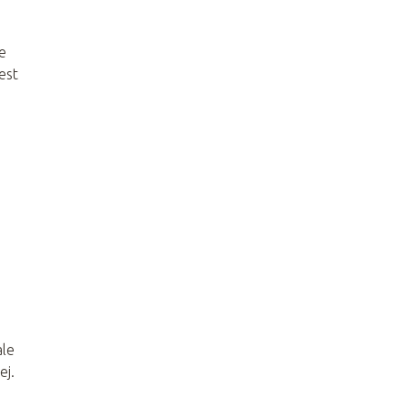
e
est
le
ej.