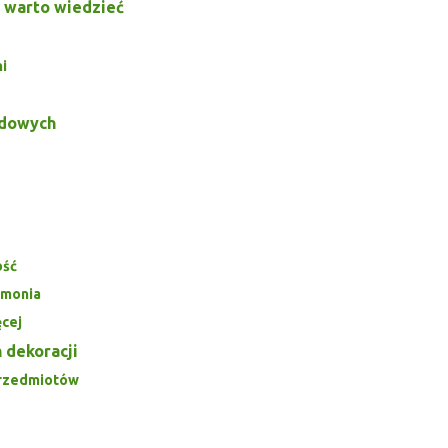
 warto wiedzieć
?
i
odowych
ość
armonia
ęcej
 dekoracji
przedmiotów