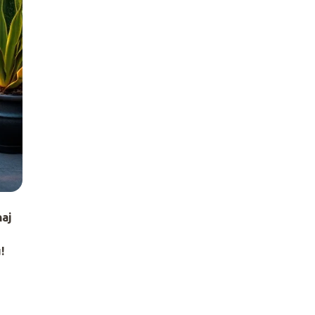
naj
!