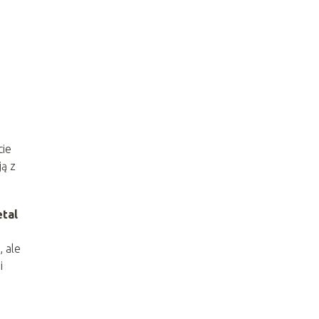
cie
ją z
tal
 ale
i