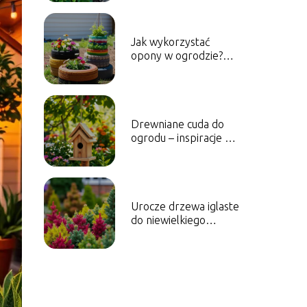
Jak wykorzystać
opony w ogrodzie?
Nietuzinkowe
inspiracje
Drewniane cuda do
ogrodu – inspiracje na
ozdoby
Urocze drzewa iglaste
do niewielkiego
ogrodu – nasze
propozycje