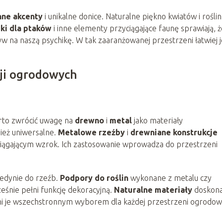
nne akcenty
i unikalne donice. Naturalne piękno kwiatów i roślin
ki dla ptaków
i inne elementy przyciągające faunę sprawiają, ż
w na naszą psychikę. W tak zaaranżowanej przestrzeni łatwiej j
ji ogrodowych
rto zwrócić uwagę na
drewno
i
metal
jako materiały
ież uniwersalne.
Metalowe rzeźby
i
drewniane konstrukcje
iągającym wzrok. Ich zastosowanie wprowadza do przestrzeni
jedynie do rzeźb.
Podpory do roślin
wykonane z metalu czy
śnie pełni funkcję dekoracyjną.
Naturalne materiały
doskona
zyni je wszechstronnym wyborem dla każdej przestrzeni ogrodow