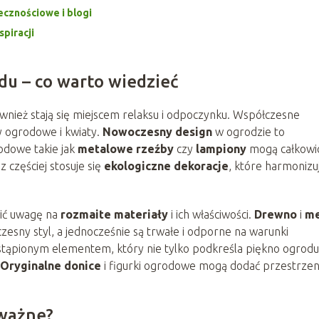
cznościowe i blogi
spiracji
u – co warto wiedzieć
ównież stają się miejscem relaksu i odpoczynku. Współczesne
y ogrodowe i kwiaty.
Nowoczesny design
w ogrodzie to
rodowe takie jak
metalowe rzeźby
czy
lampiony
mogą całkowi
 częściej stosuje się
ekologiczne dekoracje
, które harmonizu
cić uwagę na
rozmaite materiały
i ich właściwości.
Drewno
i
me
zesny styl, a jednocześnie są trwałe i odporne na warunki
astąpionym elementem, który nie tylko podkreśla piękno ogrodu,
Oryginalne donice
i figurki ogrodowe mogą dodać przestrzen
ważne?