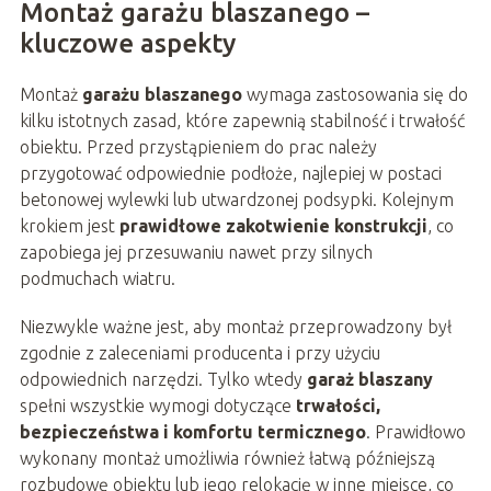
Montaż garażu blaszanego –
kluczowe aspekty
Montaż
garażu blaszanego
wymaga zastosowania się do
kilku istotnych zasad, które zapewnią stabilność i trwałość
obiektu. Przed przystąpieniem do prac należy
przygotować odpowiednie podłoże, najlepiej w postaci
betonowej wylewki lub utwardzonej podsypki. Kolejnym
krokiem jest
prawidłowe zakotwienie konstrukcji
, co
zapobiega jej przesuwaniu nawet przy silnych
podmuchach wiatru.
Niezwykle ważne jest, aby montaż przeprowadzony był
zgodnie z zaleceniami producenta i przy użyciu
odpowiednich narzędzi. Tylko wtedy
garaż blaszany
spełni wszystkie wymogi dotyczące
trwałości,
bezpieczeństwa i komfortu termicznego
. Prawidłowo
wykonany montaż umożliwia również łatwą późniejszą
rozbudowę obiektu lub jego relokację w inne miejsce, co