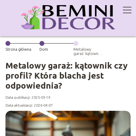
Strona główna
Dom
Metalowy
garaż: kątownik
czy profil? Która
blacha jest
Metalowy garaż: kątownik czy
odpowiednia?
profil? Która blacha jest
odpowiednia?
Data publikacji: 2025-05-19
Data aktualizacji: 2026-04-07