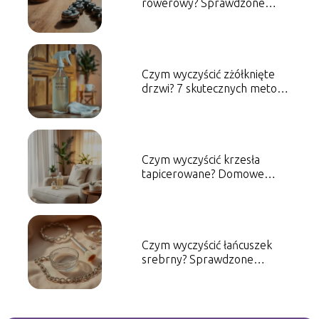
rowerowy? Sprawdzone
metody i porady
Czym wyczyścić zżółknięte
drzwi? 7 skutecznych metod
na przywrócenie blasku
Czym wyczyścić krzesła
tapicerowane? Domowe
sposoby na czyszczenie
Czym wyczyścić łańcuszek
srebrny? Sprawdzone
metody i porady