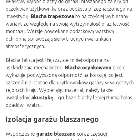
Właściwy wybór blachy do garażu blaszanego zależy od
oczekiwań użytkownika oraz budżetu przeznaczonego na
inwestycję.
Blacha trapezowa
to najczęściej wybierany
wariant ze względu na swoją wytrzymałość oraz łatwość
montażu. Wersje powlekane dodatkową warstwą
ochronną sprawdzają się w trudnych warunkach
atmosferycznych.
Blacha falista jest lżejsza, ale mniej odporna na
uszkodzenia mechaniczne.
Blacha ocynkowana
z kolei
wykazuje podwyższoną odporność na korozję, co jest
szczególnie istotne dla użytkowników garaży w wilgotnych
rejonach kraju. Wybierając materiał, należy także
uwzględnić
akustykę
– grubsze blachy lepiej tłumią hałas
opadów i wiatru.
Izolacja garażu blaszanego
Współczesne
garaże blaszane
coraz częściej