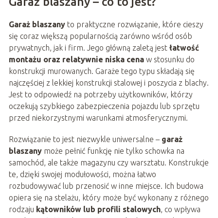
Garaż blaszany – co to jest?
Garaż blaszany
to praktyczne rozwiązanie, które cieszy
się coraz większą popularnością zarówno wśród osób
prywatnych, jak i firm. Jego główną zaletą jest
łatwość
montażu oraz relatywnie niska cena
w stosunku do
konstrukcji murowanych. Garaże tego typu składają się
najczęściej z lekkiej konstrukcji stalowej i poszycia z blachy.
Jest to odpowiedź na potrzeby użytkowników, którzy
oczekują szybkiego zabezpieczenia pojazdu lub sprzętu
przed niekorzystnymi warunkami atmosferycznymi.
Rozwiązanie to jest niezwykle uniwersalne –
garaż
blaszany
może pełnić funkcję nie tylko schowka na
samochód, ale także magazynu czy warsztatu. Konstrukcje
te, dzięki swojej modułowości, można łatwo
rozbudowywać lub przenosić w inne miejsce. Ich budowa
opiera się na stelażu, który może być wykonany z różnego
rodzaju
kątowników lub profili stalowych
, co wpływa