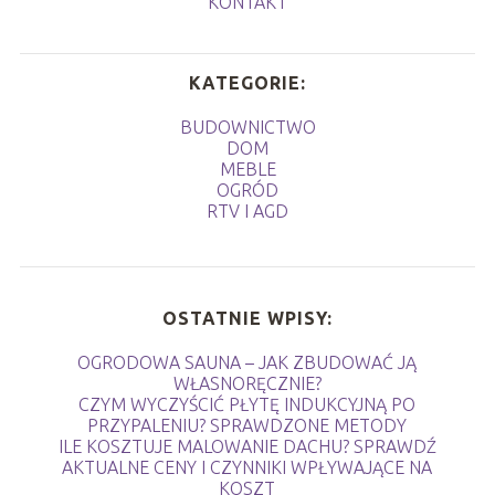
KONTAKT
KATEGORIE:
BUDOWNICTWO
DOM
MEBLE
OGRÓD
RTV I AGD
OSTATNIE WPISY:
OGRODOWA SAUNA – JAK ZBUDOWAĆ JĄ
WŁASNORĘCZNIE?
CZYM WYCZYŚCIĆ PŁYTĘ INDUKCYJNĄ PO
PRZYPALENIU? SPRAWDZONE METODY
ILE KOSZTUJE MALOWANIE DACHU? SPRAWDŹ
AKTUALNE CENY I CZYNNIKI WPŁYWAJĄCE NA
KOSZT