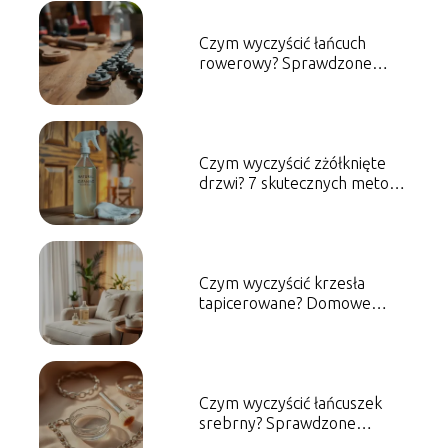
Czym wyczyścić łańcuch
rowerowy? Sprawdzone
metody i porady
Czym wyczyścić zżółknięte
drzwi? 7 skutecznych metod
na przywrócenie blasku
Czym wyczyścić krzesła
tapicerowane? Domowe
sposoby na czyszczenie
Czym wyczyścić łańcuszek
srebrny? Sprawdzone
metody i porady