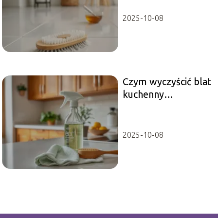
metody i porady
2025-10-08
Czym wyczyścić blat
kuchenny
laminowany?
Sprawdzone
metody i porady
2025-10-08